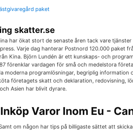
ästgivaregård paket
ng skatter.se
ina har ökat stort de senaste åren tack vare tjänste
xpress. Varje dag hanterar Postnord 120.000 paket fr
från Kina. Björn Lundén är ett kunskaps- och progr
87 förenklar vardagen för små och medelstora föret
a moderna programlösningar, begriplig information 
köta företagets skatt och deklaration, redovisning, l
 och Asien har blivit dyrare.
Inköp Varor Inom Eu - Can
. Samt om någon har tips på billigaste sättet att skicka