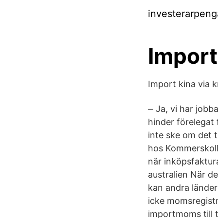
investerarpenga
Import
Import kina via 
⎼ Ja, vi har job
hinder förelegat 
inte ske om det 
hos Kommerskoll
när inköpsfaktur
australien När d
kan andra länder
icke momsregistr
importmoms till 