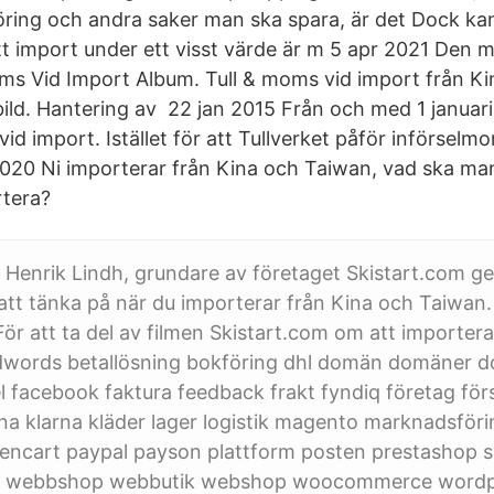
öring och andra saker man ska spara, är det Dock ka
tt import under ett visst värde är m 5 apr 2021 Den 
s Vid Import Album. Tull & moms vid import från Kina
ild. Hantering av 22 jan 2015 Från och med 1 januari
d import. Istället för att Tullverket påför införselm
2020 Ni importerar från Kina och Taiwan, vad ska ma
rtera?
Henrik Lindh, grundare av företaget Skistart.com ge
 att tänka på när du importerar från Kina och Taiwan.
För att ta del av filmen Skistart.com om att importera
dwords betallösning bokföring dhl domän domäner
 facebook faktura feedback frakt fyndiq företag för
ina klarna kläder lager logistik magento marknadsfö
ncart paypal payson plattform posten prestashop seo
tull webbshop webbutik webshop woocommerce word