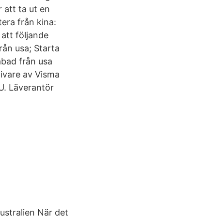
 att ta ut en
era från kina:
att följande
rån usa; Starta
abad från usa
tivare av Visma
U. Läverantör
ustralien När det