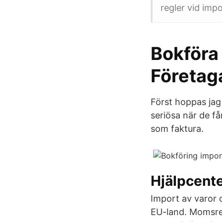
regler vid impo
Bokföra 
Företag
Först hoppas jag 
seriösa när de få
som faktura.
Hjälpcent
Import av varor o
EU-land. Momsred