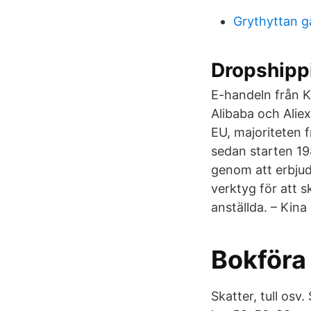
Grythyttan g
Dropshippi
E-handeln från K
Alibaba och Alie
EU, majoriteten 
sedan starten 19
genom att erbjud
verktyg för att s
anställda. – Kina
Bokföra 
Skatter, tull osv