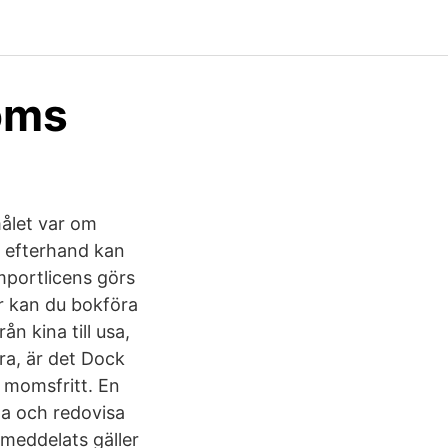
oms
målet var om
i efterhand kan
mportlicens görs
 kan du bokföra
n kina till usa,
ra, är det Dock
r momsfritt. En
la och redovisa
 meddelats gäller