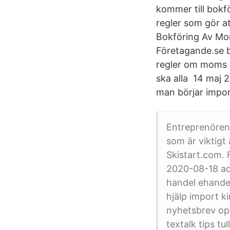
kommer till bokf
regler som gör a
Bokföring Av Mom
Företagande.se b
regler om moms vi
ska alla 14 maj 
man börjar impo
Entreprenören 
som är viktigt
Skistart.com. 
2020-08-18 a
handel ehandel
hjälp import k
nyhetsbrev ope
textalk tips 