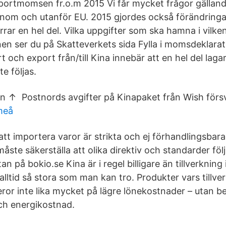
mportmomsen fr.o.m 2015 Vi får mycket frågor gällan
nom och utanför EU. 2015 gjordes också förändringa
irrar en hel del. Vilka uppgifter som ska hamna i vilken
n ser du på Skatteverkets sida Fylla i momsdeklarati
och export från/till Kina innebär att en hel del lagar
e följas.
ppen ↑ Postnords avgifter på Kinapaket från Wish förs
meå
 att importera varor är strikta och ej förhandlingsbara,
ste säkerställa att olika direktiv och standarder föl
an på bokio.se Kina är i regel billigare än tillverkning
 alltid så stora som man kan tro. Produkter vars tillve
ror inte lika mycket på lägre lönekostnader – utan b
ch energikostnad.