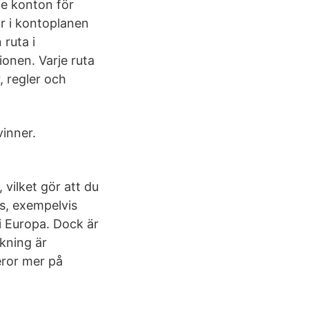
de konton för
r i kontoplanen
 ruta i
onen. Varje ruta
, regler och
vinner.
 vilket gör att du
js, exempelvis
 i Europa. Dock är
rkning är
eror mer på