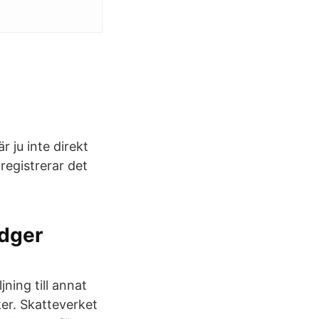
r ju inte direkt
registrerar det
edger
ning till annat
er. Skatteverket