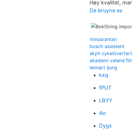
Høy kvalitet, ma
De bruyne ex
minusrantan
bosch assistent
skylt cykelöverfart
akademi valand fil
lennart ljung
kxq
fPUT
LBYY
Ao
Dygx