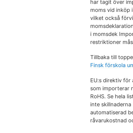
har tagit över i
moms vid inköp i
vilket också förv
momsdeklaratione
i momsdek Import 
restriktioner måst
Tillbaka till to
Finsk förskola u
EU:s direktiv för
som importerar må
RoHS. Se hela list
inte skillnaderna
automatiserad be
råvarukostnad o