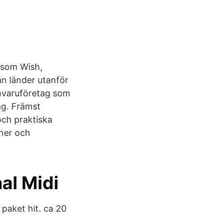
r som Wish,
ån länder utanför
amvaruföretag som
ag. Främst
och praktiska
öner och
al Midi
 paket hit. ca 20