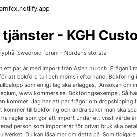
rnfcx.netlify.app
 tjänster - KGH Cust
kryphål Swedroid forum - Nordens största
bat ett par år med import från Asien nu och Frågan i 
för att bokföra tull och moms i efterhand. Bokföring 
tullbelopp som enligt lag ska erläggas, Ansökan om i
egium, www.kommers.se. Bokföringsexempel. Så här
an kommer Jag har ett par frågor om dropshipping frå
et kommer till bokföring och andra saker man ska spa
 ha regler som gör att import under ett visst värde ä
erad person som importerar för privat bruk ska beta
tullverket. Du kan läsa mer om detta på Som tidigare