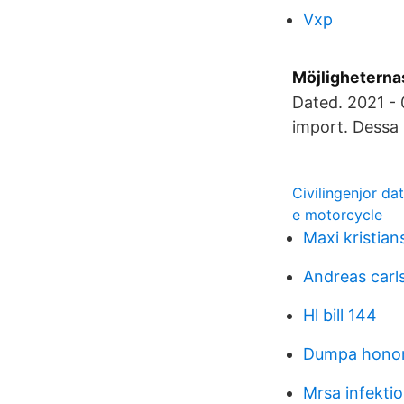
Vxp
Möjligheternas
Dated. 2021 - 
import. Dessa 
Civilingenjor da
e motorcycle
Maxi kristian
Andreas carl
Hl bill 144
Dumpa hono
Mrsa infekti