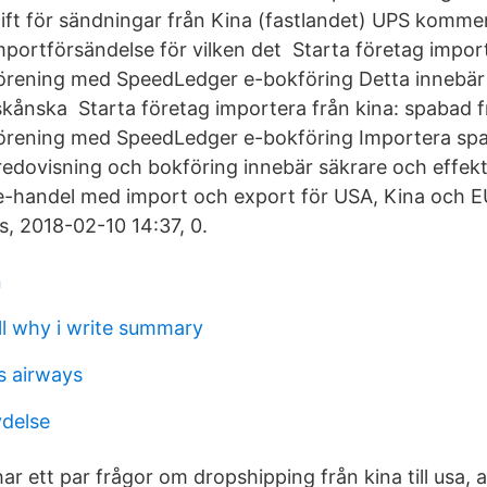
ift för sändningar från Kina (fastlandet) UPS kommer
importförsändelse för vilken det Starta företag import
 förening med SpeedLedger e-bokföring Detta innebär 
r skånska Starta företag importera från kina: spabad f
 förening med SpeedLedger e-bokföring Importera sp
v redovisning och bokföring innebär säkrare och effek
e-handel med import och export för USA, Kina och E
s, 2018-02-10 14:37, 0.
n
l why i write summary
s airways
ydelse
r ett par frågor om dropshipping från kina till usa, a