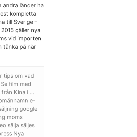
n andra länder ha
mest kompletta
 till Sverige –
 2015 gäller nya
oms vid importen
n tänka på när
r tips om vad
 Se film med
 från Kina i …
 domännamn e-
säljning google
ring moms
 sälja säljes
press Nya