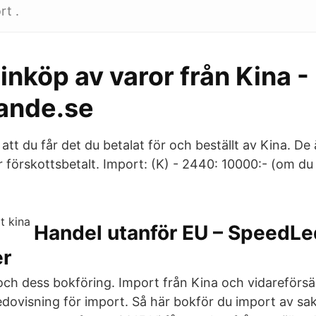
rt .
inköp av varor från Kina -
ande.se
att du får det du betalat för och beställt av Kina. De ä
r förskottsbetalt. Import: (K) - 2440: 10000:- (om du 
Handel utanför EU – SpeedL
er
ch dess bokföring. Import från Kina och vidareförsälj
ovisning för import. Så här bokför du import av sak